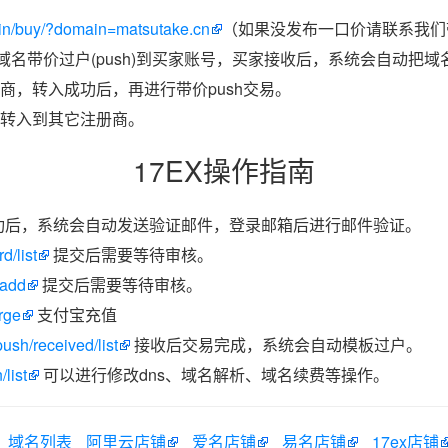
in/buy/?domain=matsutake.cn
（如果没发布一口价请联系我们带
把域名带价过户(push)到买家账号，买家接收后，系统会自动把
商，转入成功后，再进行带价push交易。
转入到其它注册商。
17EX操作指南
功后，系统会自动发送验证邮件，登录邮箱后进行邮件验证。
d/list
提交后需要等待审核。
/add
提交后需要等待审核。
rge
支付宝充值
ush/received/list
接收后交易完成，系统会自动模板过户。
list
可以进行修改dns、域名解析、域名续费等操作。
域名列表
阿里云店铺
爱名店铺
易名店铺
17ex店铺