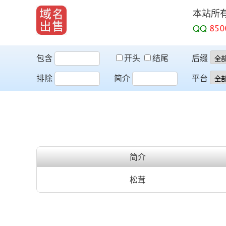
本站所
QQ
包含
开头
结尾
后缀
排除
简介
平台
简介
松茸