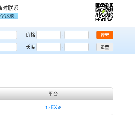
随时联系
价格
-
搜索
长度
-
重置
平台
17EX